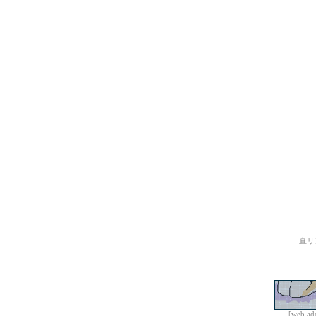
直リ
[web add